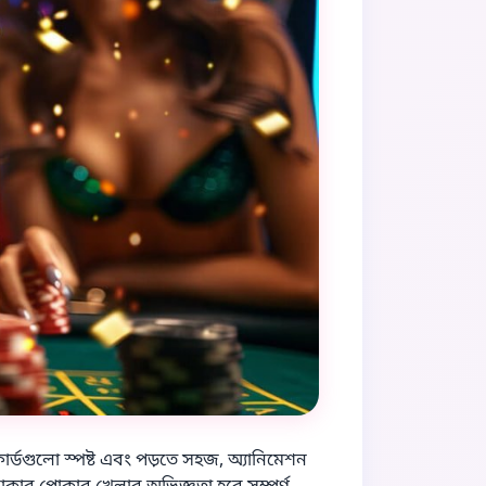
কার্ডগুলো স্পষ্ট এবং পড়তে সহজ, অ্যানিমেশন