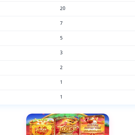
20
7
5
3
2
1
1