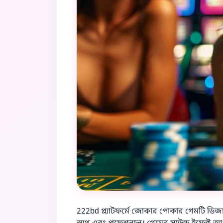
222bd প্ল্যাটফর্মে জোকার পোকার গেমটি ডিজাই