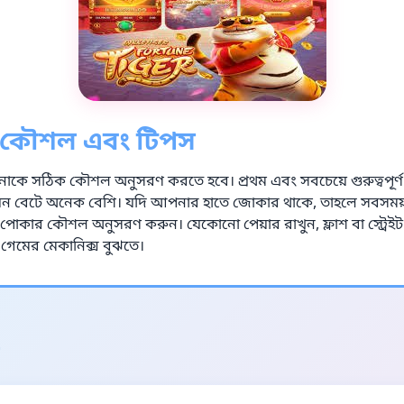
 কৌশল এবং টিপস
সঠিক কৌশল অনুসরণ করতে হবে। প্রথম এবং সবচেয়ে গুরুত্বপূর্ণ টি
়েন বেটে অনেক বেশি। যদি আপনার হাতে জোকার থাকে, তাহলে সবসময় চেষ্
ড পোকার কৌশল অনুসরণ করুন। যেকোনো পেয়ার রাখুন, ফ্লাশ বা স্ট্রেইট 
ন গেমের মেকানিক্স বুঝতে।