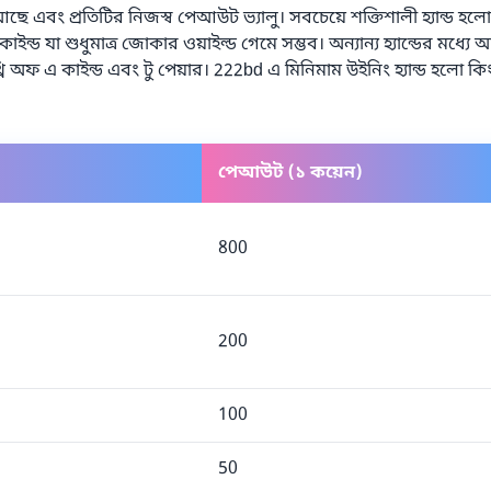
 আছে এবং প্রতিটির নিজস্ব পেআউট ভ্যালু। সবচেয়ে শক্তিশালী হ্যান্ড হলো 
া শুধুমাত্র জোকার ওয়াইল্ড গেমে সম্ভব। অন্যান্য হ্যান্ডের মধ্যে আছে
 থ্রি অফ এ কাইন্ড এবং টু পেয়ার। 222bd এ মিনিমাম উইনিং হ্যান্ড হল
পেআউট (১ কয়েন)
800
200
100
50