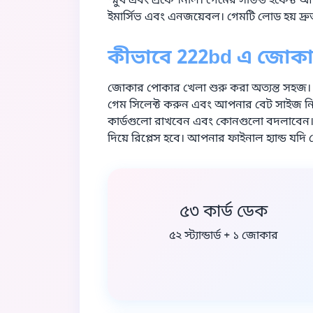
স্মুথ এবং প্রফেশনাল। গেমের সাউন্ড ইফেক্ট 
ইমার্সিভ এবং এনজয়েবল। গেমটি লোড হয় দ্রু
কীভাবে 222bd এ জোক
জোকার পোকার খেলা শুরু করা অত্যন্ত সহজ
গেম সিলেক্ট করুন এবং আপনার বেট সাইজ নির
কার্ডগুলো রাখবেন এবং কোনগুলো বদলাবেন। যে 
দিয়ে রিপ্লেস হবে। আপনার ফাইনাল হ্যান্ড য
৫৩ কার্ড ডেক
৫২ স্ট্যান্ডার্ড + ১ জোকার