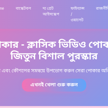
me
বাস্কেটবল
দ্য গ্রেট
ফাইন্যান্স
রাজনীত
আইসস্কেপ
/
ওয়ালেট
ার - ক্লাসিক ভিডিও পোক
জিতুন বিশাল পুরস্কার
তা এবং কৌশলের সমন্বয়ে উপভোগ করুন সেরা পোকার অভি
এখনই খেলা শুরু করুন