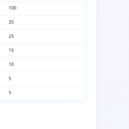
100
35
25
15
10
5
5