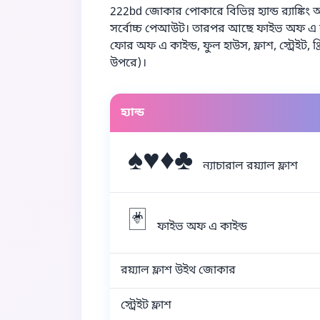
222bd জোকার পোকারে বিভিন্ন হ্যান্ড র‍্যাঙ্কিং
সর্বোচ্চ পেআউট। তারপর আছে ফাইভ অফ এ কাইন্ড য
ফোর অফ এ কাইন্ড, ফুল হাউস, ফ্লাশ, স্ট্রেইট,
উপরে)।
হ্যান্ড
♠️♥️♦️♣️
ন্যাচারাল রয়্যাল ফ্লাশ
🃏
ফাইভ অফ এ কাইন্ড
রয়্যাল ফ্লাশ উইথ জোকার
স্ট্রেইট ফ্লাশ